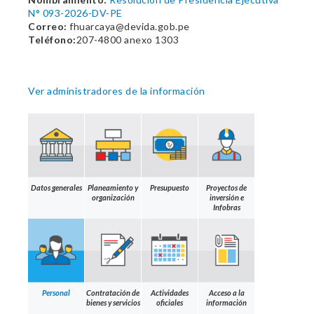
N° 093-2026-DV-PE
Correo:
fhuarcaya@devida.gob.pe
Teléfono:
207-4800 anexo 1303
Ver administradores de la información
Datos generales
Planeamiento y
Presupuesto
Proyectos de
organización
inversión e
Infobras
Personal
Contratación de
Actividades
Acceso a la
bienes y servicios
oficiales
información