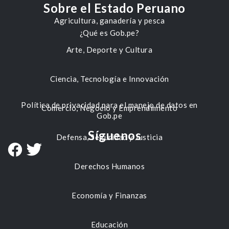
Sobre el Estado Peruano
Agricultura, ganadería y pesca
¿Qué es Gob.pe?
Arte, Deporte y Cultura
Ciencia, Tecnología e Innovación
Política de privacidad para el manejo de datos en
Comercio, Negocio y Emprendimiento
Gob.pe
Síguenos
Defensa, Seguridad y Justicia
Derechos Humanos
Economía y Finanzas
Educación