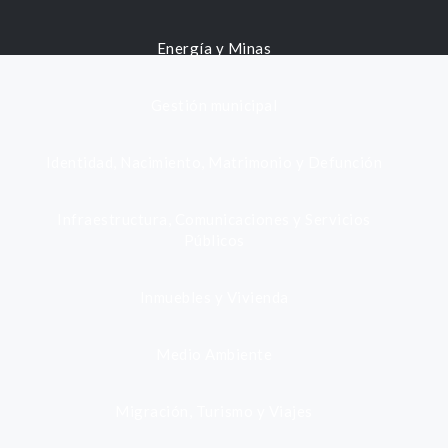
Energía y Minas
Gestión municipal
Identidad, Nacimiento, Matrimonio y Defunción
Infraestructura, Comunicaciones y Servicios
Públicos
Inmuebles y Vivienda
Medio Ambiente
Migración, Turismo y Viajes