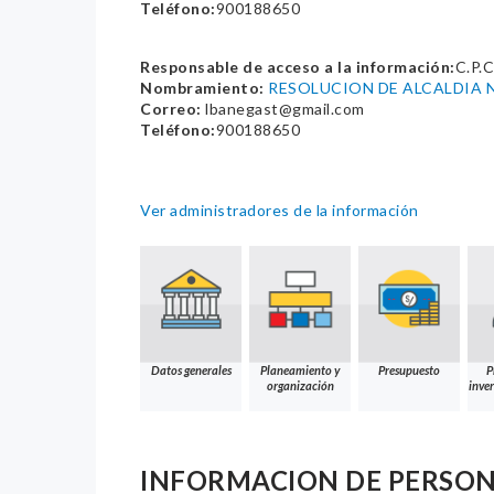
Teléfono:
900188650
Responsable de acceso a la información:
C.P.
Nombramiento:
RESOLUCION DE ALCALDIA 
Correo:
lbanegast@gmail.com
Teléfono:
900188650
Ver administradores de la información
Datos generales
Planeamiento y
Presupuesto
P
organización
inver
INFORMACION DE PERSO