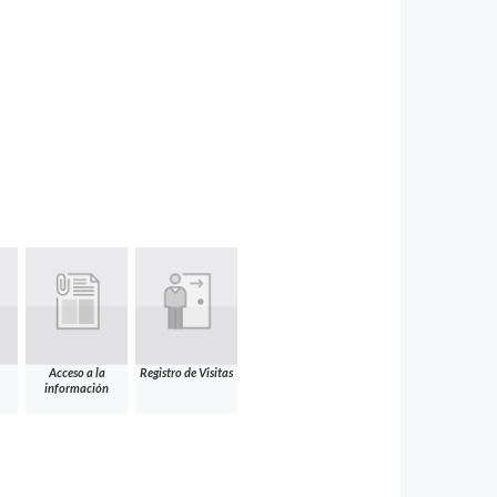
Acceso a la
Registro de Visitas
información