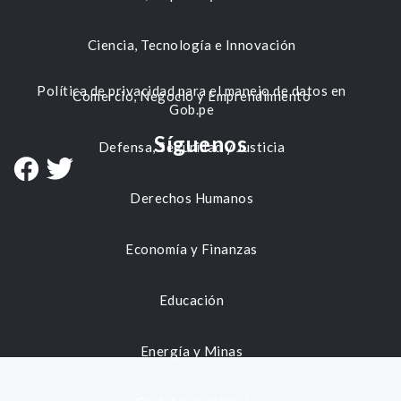
Ciencia, Tecnología e Innovación
Política de privacidad para el manejo de datos en
Comercio, Negocio y Emprendimiento
Gob.pe
Síguenos
Defensa, Seguridad y Justicia
Derechos Humanos
Economía y Finanzas
Educación
Energía y Minas