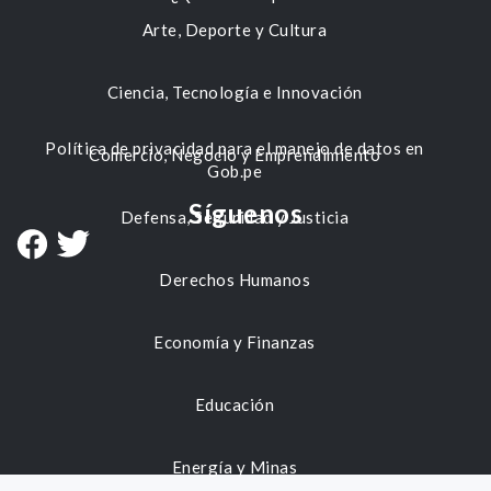
Arte, Deporte y Cultura
Ciencia, Tecnología e Innovación
Política de privacidad para el manejo de datos en
Comercio, Negocio y Emprendimiento
Gob.pe
Síguenos
Defensa, Seguridad y Justicia
Derechos Humanos
Economía y Finanzas
Educación
Energía y Minas