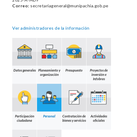
Correo:
secretariageneral@munipachia.gob.pe
Ver administradores de la información
Datos generales
Planeamiento y
Presupuesto
Proyectos de
organización
inversión e
Infobras
Participación
Personal
Contratación de
Actividades
ciudadana
bienes y servicios
oficiales