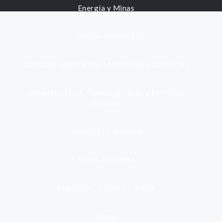
Energía y Minas
Gestión municipal
Identidad, Nacimiento, Matrimonio y Defunción
Infraestructura, Comunicaciones y Servicios
Públicos
Inmuebles y Vivienda
Medio Ambiente
Migración, Turismo y Viajes
Otros