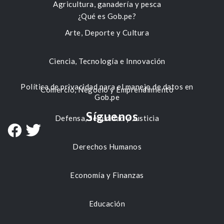
Agricultura, ganadería y pesca
¿Qué es Gob.pe?
Arte, Deporte y Cultura
Ciencia, Tecnología e Innovación
Política de privacidad para el manejo de datos en
Comercio, Negocio y Emprendimiento
Gob.pe
Síguenos
Defensa, Seguridad y Justicia
Derechos Humanos
Economía y Finanzas
Educación