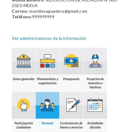
2023-MDD/A
Correo:
munidesaguadero@gmail.com
Teléfono:
999999999
Ver administradores de la información
Datos generales
Planeamiento y
Presupuesto
Proyectos de
organización
inversión e
Infobras
Participación
Personal
Contratación de
Actividades
ciudadana
bienes y servicios
oficiales