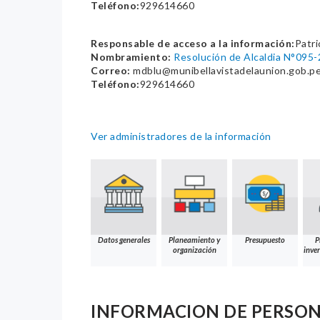
Teléfono:
929614660
Responsable de acceso a la información:
Patri
Nombramiento:
Resolución de Alcaldia N°09
Correo:
mdblu@munibellavistadelaunion.gob.p
Teléfono:
929614660
Ver administradores de la información
Datos generales
Planeamiento y
Presupuesto
P
organización
inver
INFORMACION DE PERSO