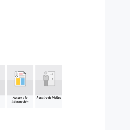
Acceso a la
Registro de Visitas
información