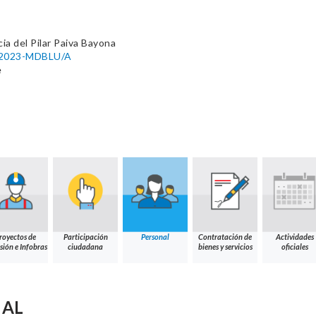
cia del Pilar Paiva Bayona
5-2023-MDBLU/A
e
royectos de
Participación
Personal
Contratación de
Actividades
sión e Infobras
ciudadana
bienes y servicios
oficiales
NAL