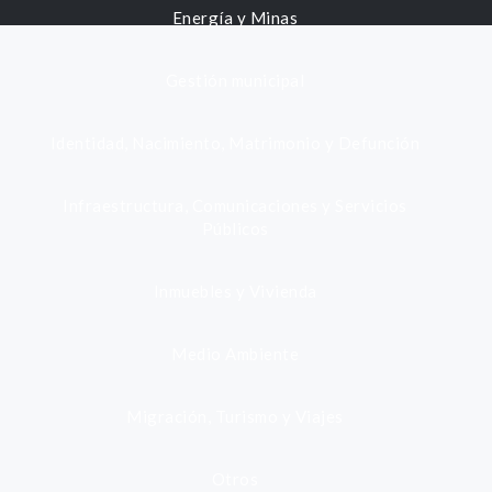
Energía y Minas
Gestión municipal
Identidad, Nacimiento, Matrimonio y Defunción
Infraestructura, Comunicaciones y Servicios
Públicos
Inmuebles y Vivienda
Medio Ambiente
Migración, Turismo y Viajes
Otros