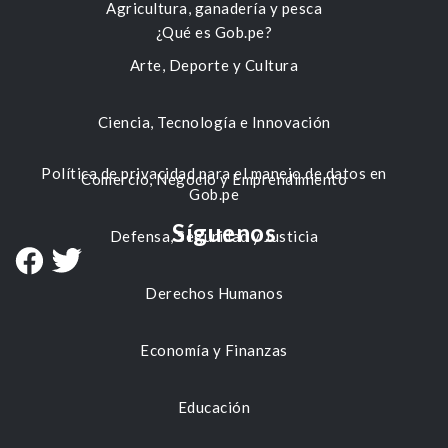
Agricultura, ganadería y pesca
¿Qué es Gob.pe?
Arte, Deporte y Cultura
Ciencia, Tecnología e Innovación
Política de privacidad para el manejo de datos en
Comercio, Negocio y Emprendimiento
Gob.pe
Síguenos
Defensa, Seguridad y Justicia
Derechos Humanos
Economía y Finanzas
Educación