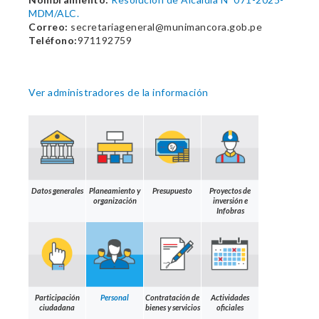
MDM/ALC.
Correo:
secretariageneral@munimancora.gob.pe
Teléfono:
971192759
Ver administradores de la información
Datos generales
Planeamiento y
Presupuesto
Proyectos de
organización
inversión e
Infobras
Participación
Personal
Contratación de
Actividades
ciudadana
bienes y servicios
oficiales