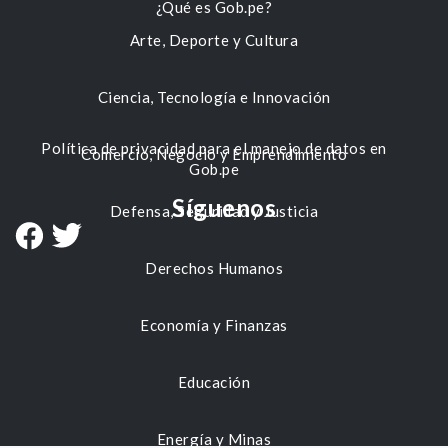
¿Qué es Gob.pe?
Arte, Deporte y Cultura
Ciencia, Tecnología e Innovación
Política de privacidad para el manejo de datos en
Comercio, Negocio y Emprendimiento
Gob.pe
Síguenos
Defensa, Seguridad y Justicia
Derechos Humanos
Economía y Finanzas
Educación
Energía y Minas