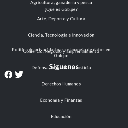
Agricultura, ganadería y pesca
¿Qué es Gob.pe?
Arte, Deporte y Cultura
Ciencia, Tecnología e Innovación
Política de privacidad para el manejo de datos en
Comercio, Negocio y Emprendimiento
Gob.pe
Síguenos
Defensa, Seguridad y Justicia
Derechos Humanos
Economía y Finanzas
Educación