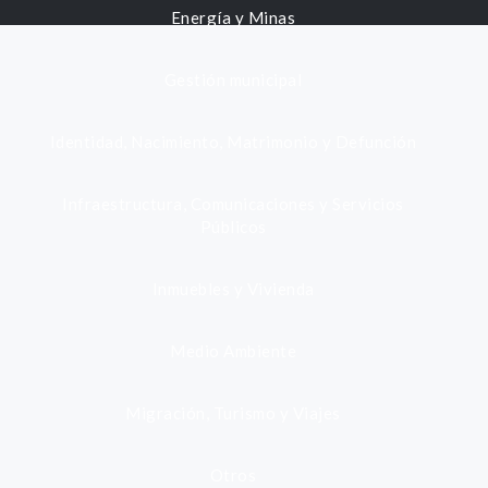
Energía y Minas
Gestión municipal
Identidad, Nacimiento, Matrimonio y Defunción
Infraestructura, Comunicaciones y Servicios
Públicos
Inmuebles y Vivienda
Medio Ambiente
Migración, Turismo y Viajes
Otros