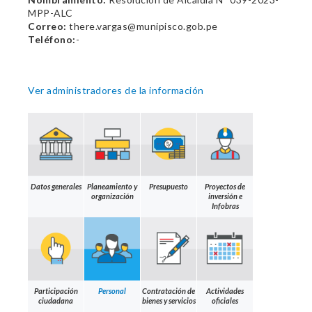
MPP-ALC
Correo:
there.vargas@munipisco.gob.pe
Teléfono:
-
Ver administradores de la información
Datos generales
Planeamiento y
Presupuesto
Proyectos de
organización
inversión e
Infobras
Participación
Personal
Contratación de
Actividades
ciudadana
bienes y servicios
oficiales