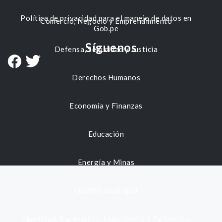
Política de privacidad para el manejo de datos en
Comercio, Negocio y Emprendimiento
Gob.pe
Síguenos
Defensa, Seguridad y Justicia
Derechos Humanos
Economía y Finanzas
Educación
Energía y Minas
Gestión municipal
Identidad, Nacimiento, Matrimonio y Defunción