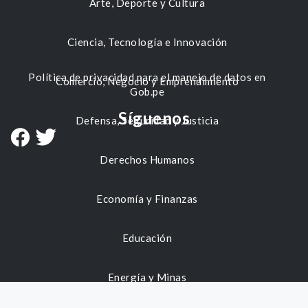
Arte, Deporte y Cultura
Ciencia, Tecnología e Innovación
Política de privacidad para el manejo de datos en
Comercio, Negocio y Emprendimiento
Gob.pe
Síguenos
Defensa, Seguridad y Justicia
Derechos Humanos
Economía y Finanzas
Educación
Energía y Minas