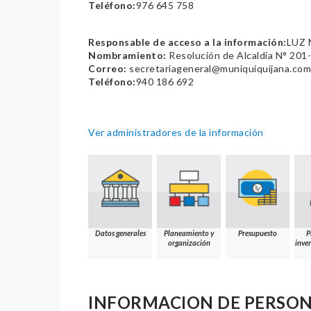
Teléfono:
976 645 758
Responsable de acceso a la información:
LUZ 
Nombramiento:
Resolución de Alcaldía N° 2
Correo:
secretariageneral@muniquiquijana.com
Teléfono:
940 186 692
Ver administradores de la información
Datos generales
Planeamiento y
Presupuesto
P
organización
inver
INFORMACION DE PERSO