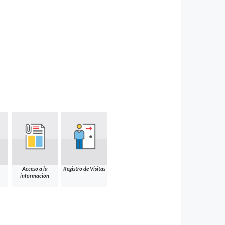
Acceso a la
Registro de Visitas
información