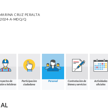
MARINA CRUZ PERALTA
01-2024-A-MDQ/Q
royectos de
Participación
Personal
Contratación de
Actividades
sión e Infobras
ciudadana
bienes y servicios
oficiales
NAL