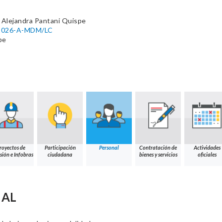
 Alejandra Pantani Quispe
1-2026-A-MDM/LC
pe
royectos de
Participación
Personal
Contratación de
Actividades
sión e Infobras
ciudadana
bienes y servicios
oficiales
NAL