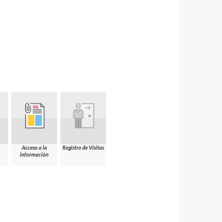
Acceso a la
Registro de Visitas
información