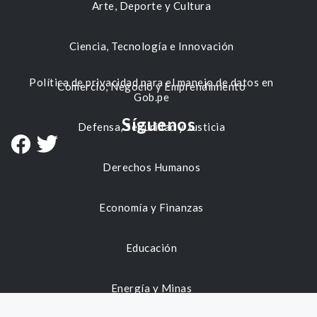
Arte, Deporte y Cultura
Ciencia, Tecnología e Innovación
Política de privacidad para el manejo de datos en
Comercio, Negocio y Emprendimiento
Gob.pe
Síguenos
Defensa, Seguridad y Justicia
Derechos Humanos
Economía y Finanzas
Educación
Energía y Minas