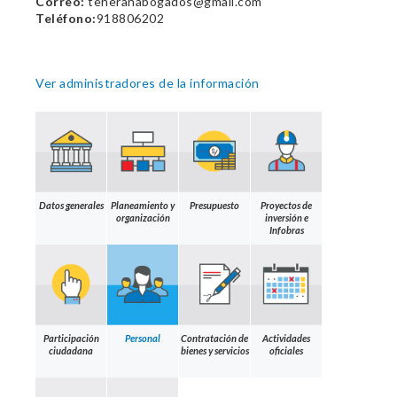
Correo:
teheranabogados@gmail.com
Teléfono:
918806202
Ver administradores de la información
Datos generales
Planeamiento y
Presupuesto
Proyectos de
organización
inversión e
Infobras
Participación
Personal
Contratación de
Actividades
ciudadana
bienes y servicios
oficiales