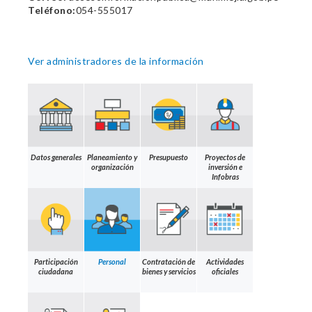
Teléfono:
054-555017
Ver administradores de la información
Datos generales
Planeamiento y
Presupuesto
Proyectos de
organización
inversión e
Infobras
Participación
Personal
Contratación de
Actividades
ciudadana
bienes y servicios
oficiales