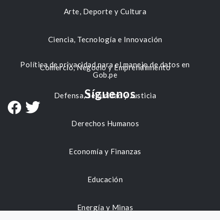
Arte, Deporte y Cultura
Ciencia, Tecnología e Innovación
Política de privacidad para el manejo de datos en
Comercio, Negocio y Emprendimiento
Gob.pe
Síguenos
Defensa, Seguridad y Justicia
Derechos Humanos
Economía y Finanzas
Educación
Energía y Minas