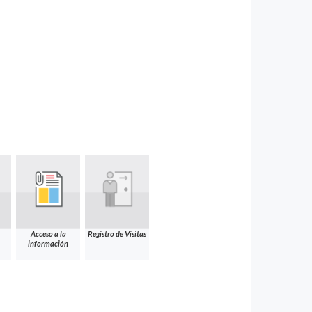
Acceso a la
Registro de Visitas
información