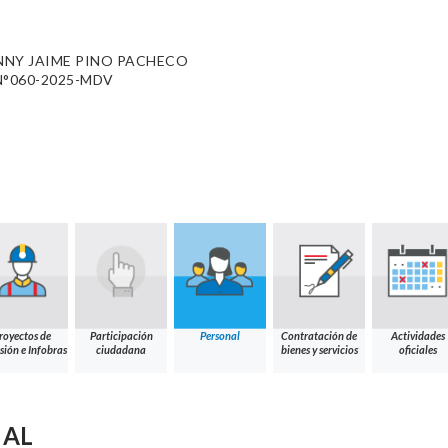
NNY JAIME PINO PACHECO
N°060-2025-MDV
royectos de
Participación
Personal
Contratación de
Actividades
sión e Infobras
ciudadana
bienes y servicios
oficiales
NAL