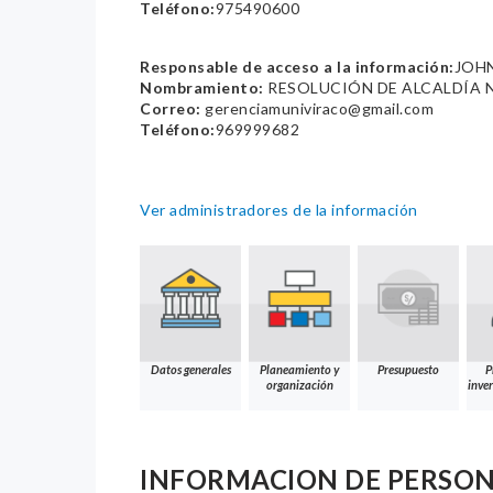
Teléfono:
975490600
Responsable de acceso a la información:
JOH
Nombramiento:
RESOLUCIÓN DE ALCALDÍA 
Correo:
gerenciamuniviraco@gmail.com
Teléfono:
969999682
Ver administradores de la información
Datos generales
Planeamiento y
Presupuesto
P
organización
inver
INFORMACION DE PERSO