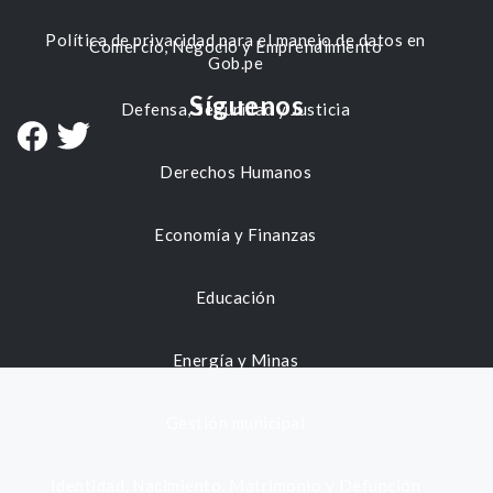
Política de privacidad para el manejo de datos en
Comercio, Negocio y Emprendimiento
Gob.pe
Síguenos
Defensa, Seguridad y Justicia
Derechos Humanos
Economía y Finanzas
Educación
Energía y Minas
Gestión municipal
Identidad, Nacimiento, Matrimonio y Defunción