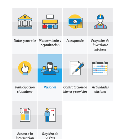
Datos generales
Planeamiento y
Presupuesto
Proyectos de
organización
inversión e
Infobras
Participación
Personal
Contratación de
Actividades
ciudadana
bienes y servicios
oficiales
Acceso a la
Registro de
información
Visitas