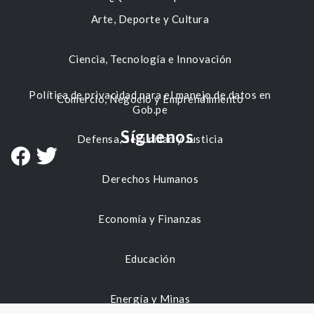
Arte, Deporte y Cultura
Ciencia, Tecnología e Innovación
Política de privacidad para el manejo de datos en
Comercio, Negocio y Emprendimiento
Gob.pe
Síguenos
Defensa, Seguridad y Justicia
Derechos Humanos
Economía y Finanzas
Educación
Energía y Minas