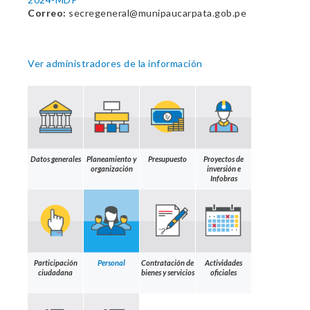
Correo:
secregeneral@munipaucarpata.gob.pe
Ver administradores de la información
Datos generales
Planeamiento y
Presupuesto
Proyectos de
organización
inversión e
Infobras
Participación
Personal
Contratación de
Actividades
ciudadana
bienes y servicios
oficiales