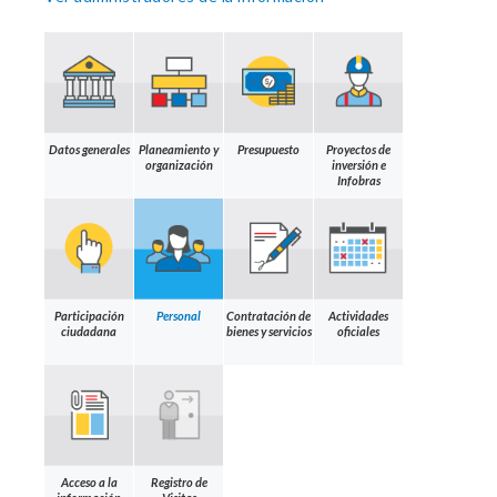
Datos generales
Planeamiento y
Presupuesto
Proyectos de
organización
inversión e
Infobras
Participación
Personal
Contratación de
Actividades
ciudadana
bienes y servicios
oficiales
Acceso a la
Registro de