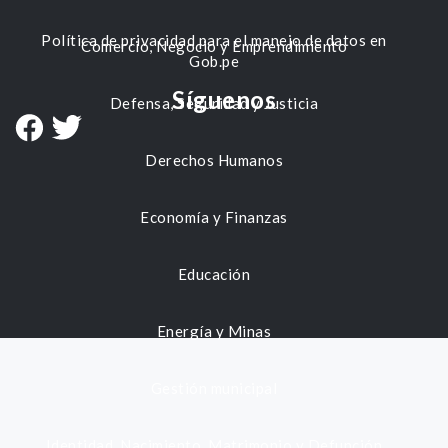
Política de privacidad para el manejo de datos en
Comercio, Negocio y Emprendimiento
Gob.pe
Síguenos
Defensa, Seguridad y Justicia
Derechos Humanos
Economía y Finanzas
Educación
Energía y Minas
Gestión municipal
Identidad, Nacimiento, Matrimonio y Defunción