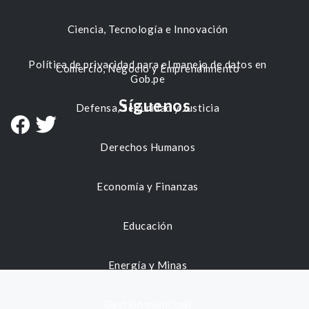
Ciencia, Tecnología e Innovación
Política de privacidad para el manejo de datos en
Comercio, Negocio y Emprendimiento
Gob.pe
Síguenos
Defensa, Seguridad y Justicia
Derechos Humanos
Economía y Finanzas
Educación
Energía y Minas
Gestión municipal