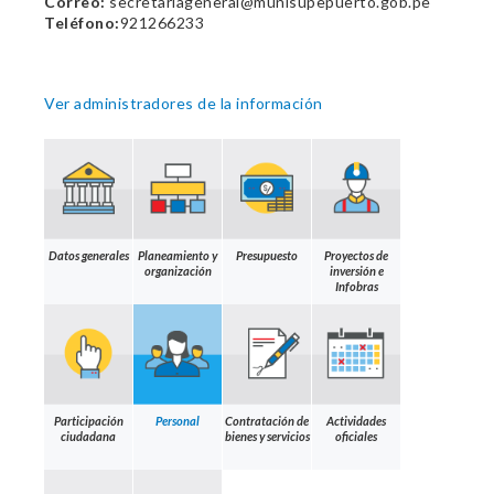
Correo:
secretariageneral@munisupepuerto.gob.pe
Teléfono:
921266233
Ver administradores de la información
Datos generales
Planeamiento y
Presupuesto
Proyectos de
organización
inversión e
Infobras
Participación
Personal
Contratación de
Actividades
ciudadana
bienes y servicios
oficiales