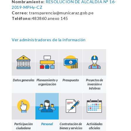
Nombramiento:
RESOLUCION DE ALCALDIA N° 16-
2019-MPHy-CZ
Correo:
transparencia@municaraz.gob.pe
Teléfono:
483860 anexo 145
Ver administradores de la información
Datos generales
Planeamiento y
Presupuesto
Proyectos de
organización
inversión e
Infobras
Participación
Personal
Contratación de
Actividades
ciudadana
bienes y servicios
oficiales