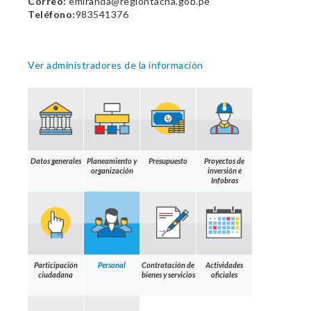
Correo:
emiranda@regiontacna.gob.pe
Teléfono:
983541376
Ver administradores de la información
Datos generales
Planeamiento y
Presupuesto
Proyectos de
organización
inversión e
Infobras
Participación
Personal
Contratación de
Actividades
ciudadana
bienes y servicios
oficiales