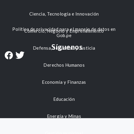
Ciencia, Tecnología e Innovación
Política de privacidad para el manejo de datos en
Comercio, Negocio y Emprendimiento
Gob.pe
Síguenos
Defensa, Seguridad y Justicia
Derechos Humanos
Economía y Finanzas
Educación
Energía y Minas
Gestión municipal