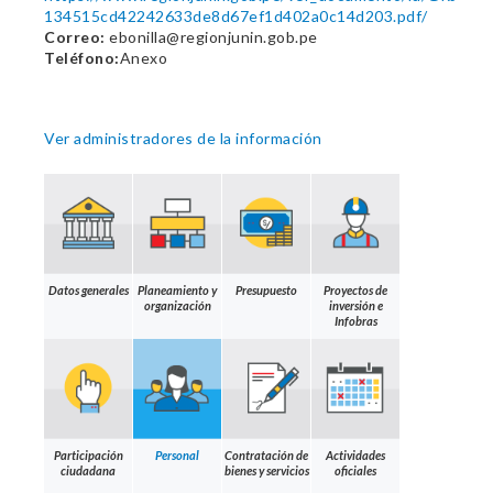
134515cd42242633de8d67ef1d402a0c14d203.pdf/
Correo:
ebonilla@regionjunin.gob.pe
Teléfono:
Anexo
Ver administradores de la información
Datos generales
Planeamiento y
Presupuesto
Proyectos de
organización
inversión e
Infobras
Participación
Personal
Contratación de
Actividades
ciudadana
bienes y servicios
oficiales