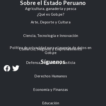
Sobre el Estado Peruano
Agricultura, ganadería y pesca
¿Qué es Gob.pe?
Arte, Deporte y Cultura
Ciencia, Tecnología e Innovación
Política de privacidad para el manejo de datos en
Comercio, Negocio y Emprendimiento
Gob.pe
Síguenos
Defensa, Seguridad y Justicia
Derechos Humanos
Economía y Finanzas
Educación