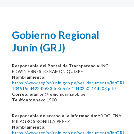
Gobierno Regional
Junín (GRJ)
Responsable del Portal de Transparencia:
ING.
EDWIN ERNESTO RAMON QUISPE
Nombramiento:
https://www.regionjunin.gob.pe/ver_documento/id/GRJ-
134515cd42242633de8d67ef1d402a0c14d203.pdf/
Correo:
eramon@regionjunin.gob.pe
Teléfono:
Anexo 1500
Responsable de acceso a la información:
ABOG. ENA
MILAGROS BONILLA PEREZ
Nombramiento:
https://www.regionjunin.gob.pe/ver_documento/id/GRJ-