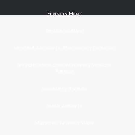
Energía y Minas
Gestión municipal
Identidad, Nacimiento, Matrimonio y Defunción
Infraestructura, Comunicaciones y Servicios
Públicos
Inmuebles y Vivienda
Medio Ambiente
Migración, Turismo y Viajes