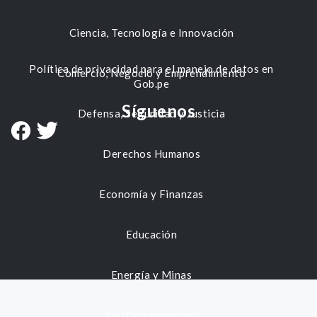
Ciencia, Tecnología e Innovación
Política de privacidad para el manejo de datos en
Comercio, Negocio y Emprendimiento
Gob.pe
Síguenos
Defensa, Seguridad y Justicia
Derechos Humanos
Economía y Finanzas
Educación
Energía y Minas
Gestión municipal