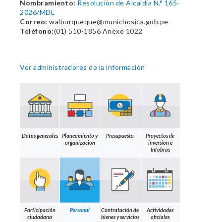
Nombramiento:
Resolución de Alcaldía N.° 165-
2026/MDL
Correo:
walburqueque@munichosica.gob.pe
Teléfono:
(01) 510-1856 Anexo 1022
Ver administradores de la información
Datos generales
Planeamiento y
Presupuesto
Proyectos de
organización
inversión e
Infobras
Participación
Personal
Contratación de
Actividades
ciudadana
bienes y servicios
oficiales