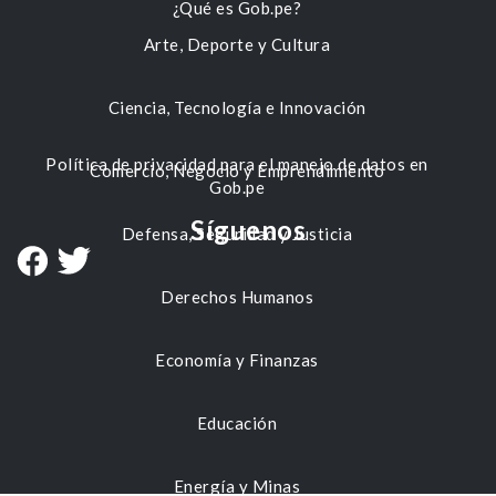
¿Qué es Gob.pe?
Arte, Deporte y Cultura
Ciencia, Tecnología e Innovación
Política de privacidad para el manejo de datos en
Comercio, Negocio y Emprendimiento
Gob.pe
Síguenos
Defensa, Seguridad y Justicia
Derechos Humanos
Economía y Finanzas
Educación
Energía y Minas