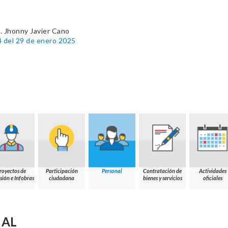
. Jhonny Javier Cano
4 del 29 de enero 2025
royectos de
Participación
Personal
Contratación de
Actividades
sión e Infobras
ciudadana
bienes y servicios
oficiales
NAL