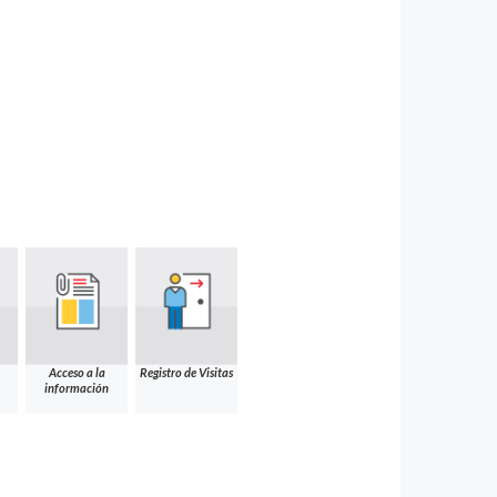
Acceso a la
Registro de Visitas
información