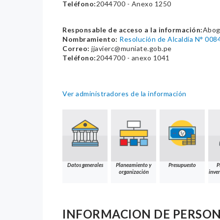
Teléfono:
2044700 - Anexo 1250
Responsable de acceso a la información:
Abog
Nombramiento:
Resolución de Alcaldía N° 008
Correo:
jjavierc@muniate.gob.pe
Teléfono:
2044700 - anexo 1041
Ver administradores de la información
Datos generales
Planeamiento y
Presupuesto
P
organización
inver
INFORMACION DE PERSO