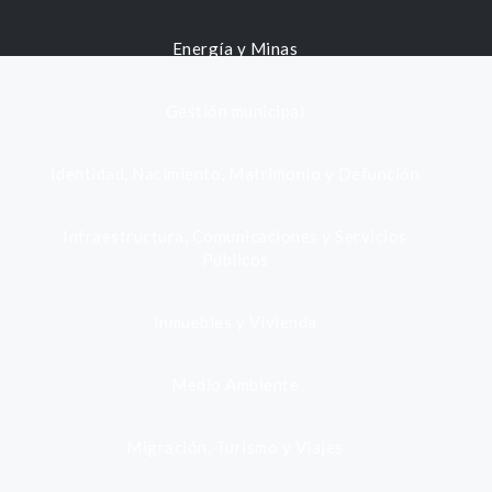
Energía y Minas
Gestión municipal
Identidad, Nacimiento, Matrimonio y Defunción
Infraestructura, Comunicaciones y Servicios
Públicos
Inmuebles y Vivienda
Medio Ambiente
Migración, Turismo y Viajes