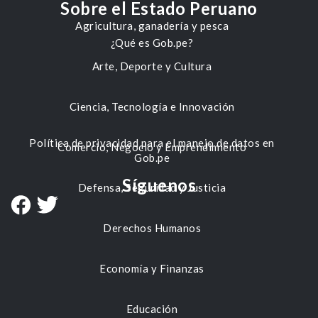
Sobre el Estado Peruano
Agricultura, ganadería y pesca
¿Qué es Gob.pe?
Arte, Deporte y Cultura
Ciencia, Tecnología e Innovación
Política de privacidad para el manejo de datos en
Comercio, Negocio y Emprendimiento
Gob.pe
Síguenos
Defensa, Seguridad y Justicia
Derechos Humanos
Economía y Finanzas
Educación