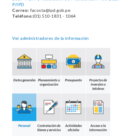
P/IPD
Correo:
facosta@ipd.gob.pe
Teléfono:
(01) 510-1831 - 1064
Ver administradores de la información
Datos generales
Planeamiento y
Presupuesto
Proyectos de
organización
inversión e
Infobras
Personal
Contratación de
Actividades
Acceso a la
bienes y servicios
oficiales
información