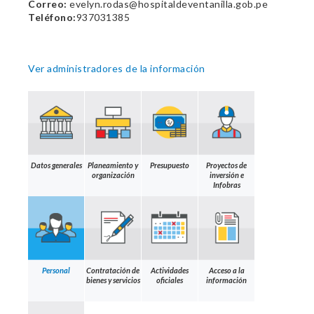
Correo:
evelyn.rodas@hospitaldeventanilla.gob.pe
Teléfono:
937031385
Ver administradores de la información
Datos generales
Planeamiento y
Presupuesto
Proyectos de
organización
inversión e
Infobras
Personal
Contratación de
Actividades
Acceso a la
bienes y servicios
oficiales
información