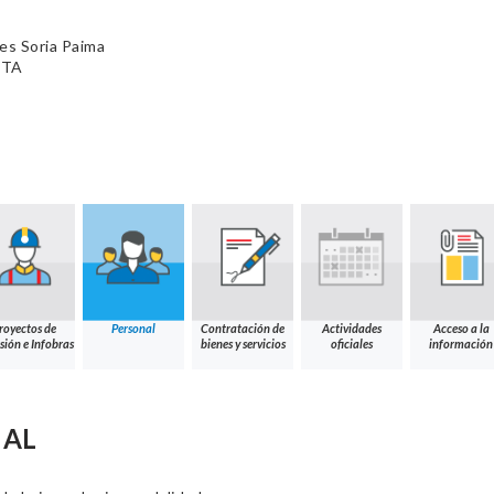
es Soria Paima
NTA
royectos de
Personal
Contratación de
Actividades
Acceso a la
sión e Infobras
bienes y servicios
oficiales
información
NAL