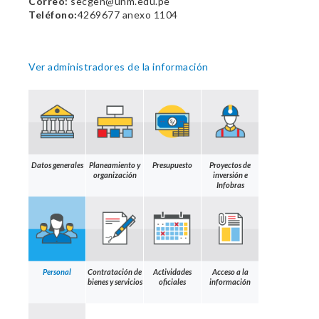
Correo:
secgen@unm.edu.pe
Teléfono:
4269677 anexo 1104
Ver administradores de la información
Datos generales
Planeamiento y
Presupuesto
Proyectos de
organización
inversión e
Infobras
Personal
Contratación de
Actividades
Acceso a la
bienes y servicios
oficiales
información