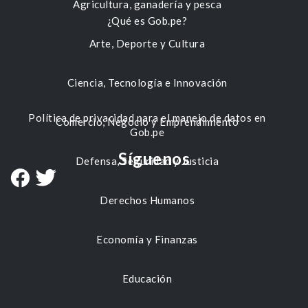
Agricultura, ganadería y pesca
¿Qué es Gob.pe?
Arte, Deporte y Cultura
Ciencia, Tecnología e Innovación
Política de privacidad para el manejo de datos en
Comercio, Negocio y Emprendimiento
Gob.pe
Síguenos
Defensa, Seguridad y Justicia
Derechos Humanos
Economía y Finanzas
Educación