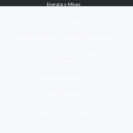
Energía y Minas
Gestión municipal
Identidad, Nacimiento, Matrimonio y Defunción
Infraestructura, Comunicaciones y Servicios
Públicos
Inmuebles y Vivienda
Medio Ambiente
Migración, Turismo y Viajes
Otros