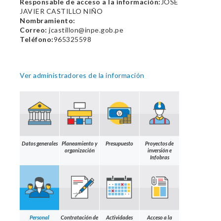
Responsable de acceso a la información:
JOSE
JAVIER CASTILLO NIÑO
Nombramiento:
Correo:
jcastillon@inpe.gob.pe
Teléfono:
965325598
Ver administradores de la información
Datos generales
Planeamiento y
Presupuesto
Proyectos de
organización
inversión e
Infobras
Personal
Contratación de
Actividades
Acceso a la