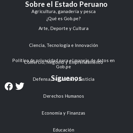
Sobre el Estado Peruano
Agricultura, ganadería y pesca
¿Qué es Gob.pe?
Arte, Deporte y Cultura
Ciencia, Tecnología e Innovación
Política de privacidad para el manejo de datos en
Comercio, Negocio y Emprendimiento
Gob.pe
Síguenos
Defensa, Seguridad y Justicia
Derechos Humanos
Economía y Finanzas
Educación