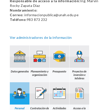
Responsable de acceso a la información:
Ing. Marvin
Rocky Zapata Diaz
Nombramiento:
Correo:
informacionpublica@unah.edu.pe
Teléfono:
983 873 232
Ver administradores de la información
Datos generales
Planeamiento y
Presupuesto
Proyectos de
organización
inversión e
Infobras
Personal
Contratación de
Actividades
Acceso a la