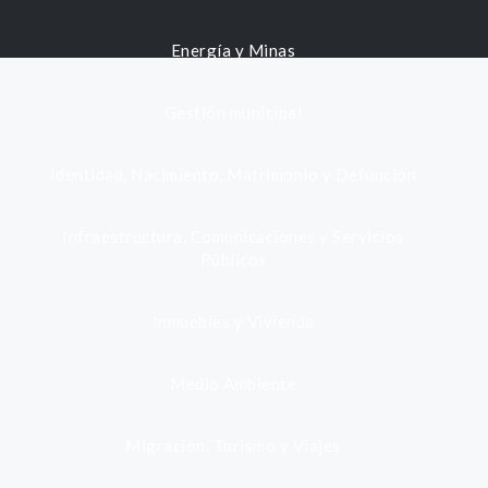
Energía y Minas
Gestión municipal
Identidad, Nacimiento, Matrimonio y Defunción
Infraestructura, Comunicaciones y Servicios
Públicos
Inmuebles y Vivienda
Medio Ambiente
Migración, Turismo y Viajes