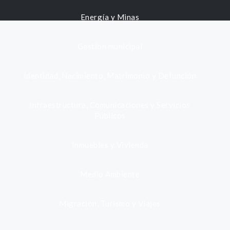
Energía y Minas
Gestión municipal
Identidad, Nacimiento, Matrimonio y Defunción
Infraestructura, Comunicaciones y Servicios
Públicos
Inmuebles y Vivienda
Medio Ambiente
Migración, Turismo y Viajes