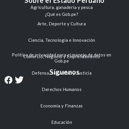
Sobre el Estado Peruano
Agricultura, ganadería y pesca
¿Qué es Gob.pe?
Arte, Deporte y Cultura
Ciencia, Tecnología e Innovación
Política de privacidad para el manejo de datos en
Comercio, Negocio y Emprendimiento
Gob.pe
Síguenos
Defensa, Seguridad y Justicia
Derechos Humanos
Economía y Finanzas
Educación