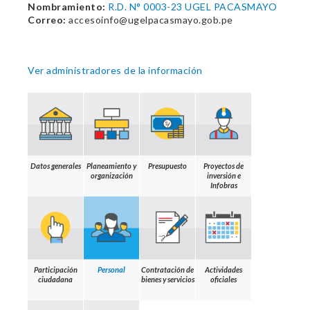
Nombramiento:
R.D. N° 0003-23 UGEL PACASMAYO
Correo:
accesoinfo@ugelpacasmayo.gob.pe
Ver administradores de la información
Datos generales
Planeamiento y
Presupuesto
Proyectos de
organización
inversión e
Infobras
Participación
Personal
Contratación de
Actividades
ciudadana
bienes y servicios
oficiales