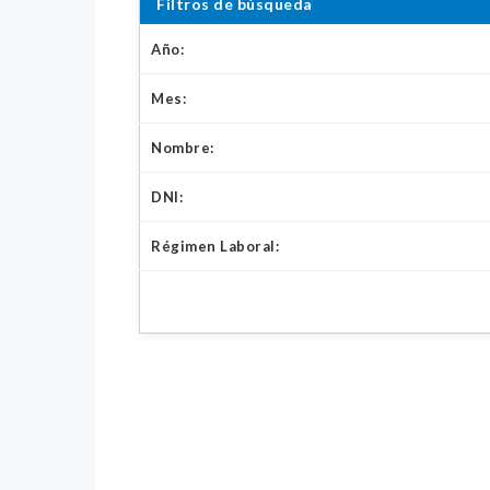
Filtros de búsqueda
Año:
Mes:
Nombre:
DNI:
Régimen Laboral: