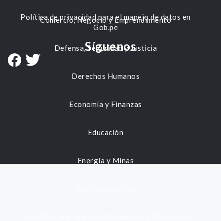
Política de privacidad para el manejo de datos en
Comercio, Negocio y Emprendimiento
Gob.pe
Síguenos
Defensa, Seguridad y Justicia
Derechos Humanos
Economía y Finanzas
Educación
Energía y Minas
Gestión municipal
Identidad, Nacimiento, Matrimonio y Defunción