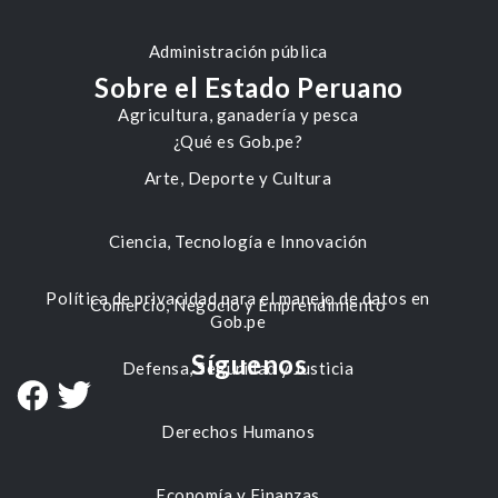
Administración pública
Sobre el Estado Peruano
Agricultura, ganadería y pesca
¿Qué es Gob.pe?
Arte, Deporte y Cultura
Ciencia, Tecnología e Innovación
Política de privacidad para el manejo de datos en
Comercio, Negocio y Emprendimiento
Gob.pe
Síguenos
Defensa, Seguridad y Justicia
Derechos Humanos
Economía y Finanzas