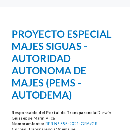
PROYECTO ESPECIAL
MAJES SIGUAS -
AUTORIDAD
AUTONOMA DE
MAJES (PEMS -
AUTODEMA)
Responsable del Portal de Transparencia:
Darwin
Giusseppe Marín Vilca
Nombramiento:
RER N° 555-2021-GRA/GR
Correo:
transparencia@pems.pe