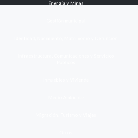
Energía y Minas
Gestión municipal
Identidad, Nacimiento, Matrimonio y Defunción
Infraestructura, Comunicaciones y Servicios
Públicos
Inmuebles y Vivienda
Medio Ambiente
Migración, Turismo y Viajes
Otros