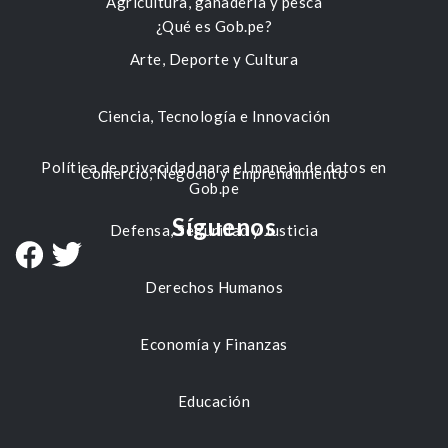
Agricultura, ganadería y pesca
¿Qué es Gob.pe?
Arte, Deporte y Cultura
Ciencia, Tecnología e Innovación
Política de privacidad para el manejo de datos en
Comercio, Negocio y Emprendimiento
Gob.pe
Síguenos
Defensa, Seguridad y Justicia
Derechos Humanos
Economía y Finanzas
Educación