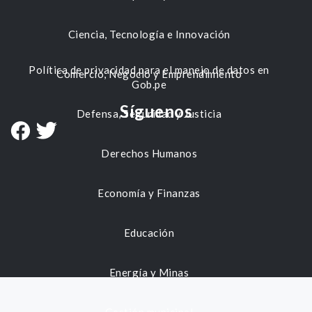
Ciencia, Tecnología e Innovación
Política de privacidad para el manejo de datos en
Comercio, Negocio y Emprendimiento
Gob.pe
Síguenos
Defensa, Seguridad y Justicia
Derechos Humanos
Economía y Finanzas
Educación
Energía y Minas