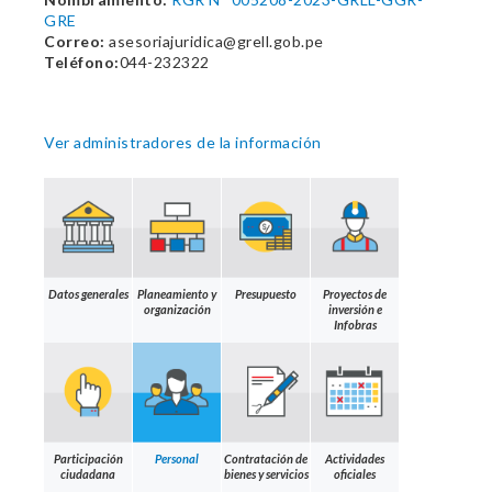
GRE
Correo:
asesoriajuridica@grell.gob.pe
Teléfono:
044-232322
Ver administradores de la información
Datos generales
Planeamiento y
Presupuesto
Proyectos de
organización
inversión e
Infobras
Participación
Personal
Contratación de
Actividades
ciudadana
bienes y servicios
oficiales