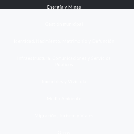
Energía y Minas
Gestión municipal
Identidad, Nacimiento, Matrimonio y Defunción
Infraestructura, Comunicaciones y Servicios
Públicos
Inmuebles y Vivienda
Medio Ambiente
Migración, Turismo y Viajes
Otros