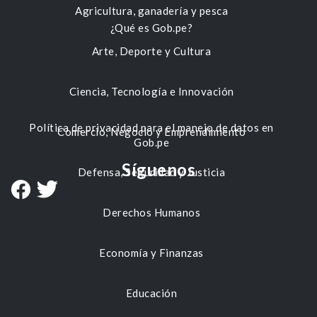
Agricultura, ganadería y pesca
¿Qué es Gob.pe?
Arte, Deporte y Cultura
Ciencia, Tecnología e Innovación
Política de privacidad para el manejo de datos en
Comercio, Negocio y Emprendimiento
Gob.pe
Síguenos
Defensa, Seguridad y Justicia
Derechos Humanos
Economía y Finanzas
Educación