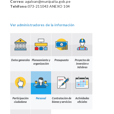
Correo:
agalvan@munipaita.gob.pe
Teléfono:
073-211043 ANEXO 104
Ver administradores de la información
Datos generales
Planeamiento y
Presupuesto
Proyectos de
organización
inversión e
Infobras
Participación
Personal
Contratación de
Actividades
ciudadana
bienes y servicios
oficiales