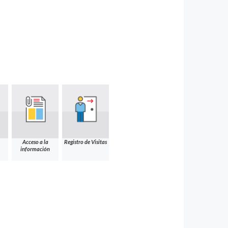
Acceso a la
Registro de Visitas
información