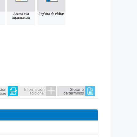
Acceso a la
Registro de Visitas
información