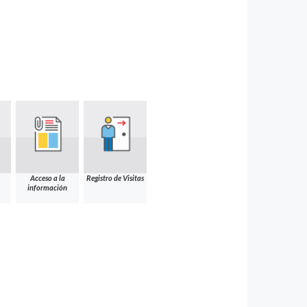
Acceso a la
Registro de Visitas
información