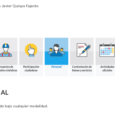
 Javier Quispe Fajardo
royectos de
Participación
Personal
Contratación de
Actividades
sión e Infobras
ciudadana
bienes y servicios
oficiales
NAL
ado bajo cualquier modalidad.