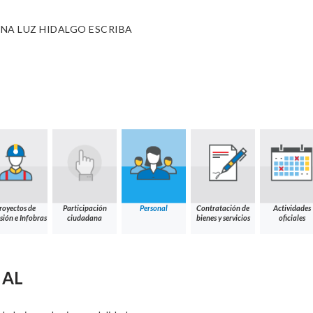
NA LUZ HIDALGO ESCRIBA
royectos de
Participación
Personal
Contratación de
Actividades
sión e Infobras
ciudadana
bienes y servicios
oficiales
NAL