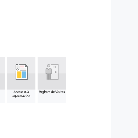
Acceso a la
Registro de Visitas
información