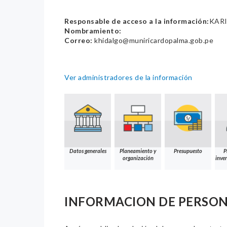
Responsable de acceso a la información:
KARI
Nombramiento:
Correo:
khidalgo@muniricardopalma.gob.pe
Ver administradores de la información
Datos generales
Planeamiento y
Presupuesto
P
organización
inver
INFORMACION DE PERSO