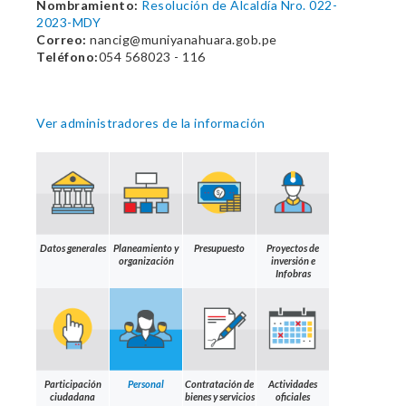
Nombramiento:
Resolución de Alcaldía Nro. 022-
2023-MDY
Correo:
nancig@muniyanahuara.gob.pe
Teléfono:
054 568023 - 116
Ver administradores de la información
Datos generales
Planeamiento y
Presupuesto
Proyectos de
organización
inversión e
Infobras
Participación
Personal
Contratación de
Actividades
ciudadana
bienes y servicios
oficiales